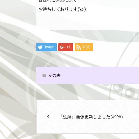
お待ちしております(‘ω’)
Tweet
+1
RSS
その他
『絵海』画像更新しました(#^^#)