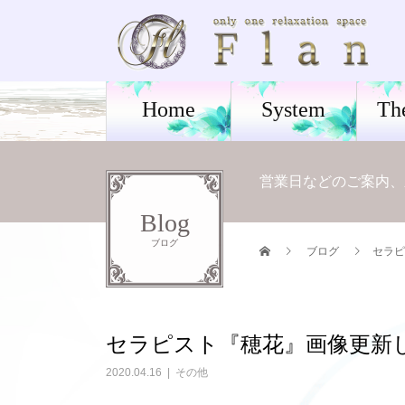
Home
System
Th
営業日などのご案内、
Blog
ブログ
ブログ
セラピ
セラピスト『穂花』画像更新しま
2020.04.16
その他