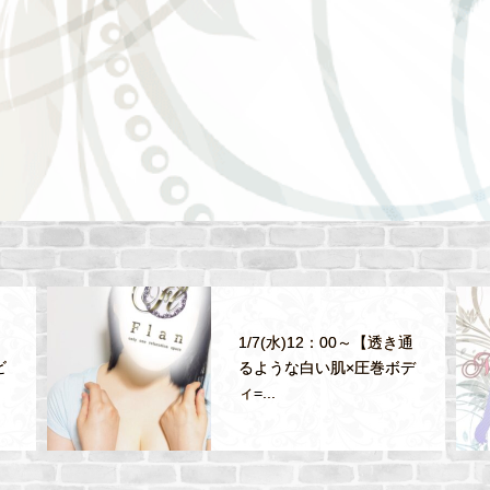
1/7(水)12：00～【透き通
ビ
るような白い肌×圧巻ボデ
ィ=...