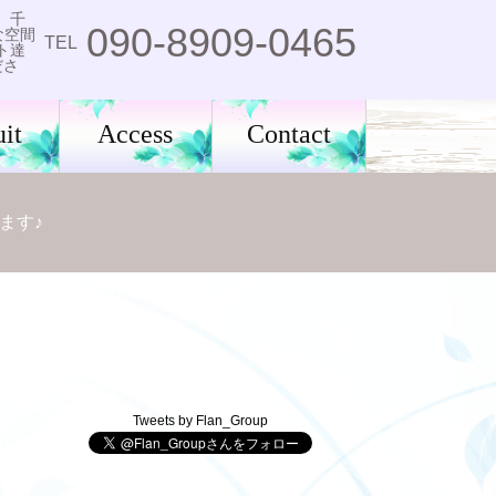
。千
090-8909-0465
な空間
TEL
ト達
ださ
it
Access
Contact
ます♪
Tweets by Flan_Group