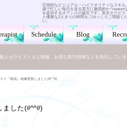
圧倒的なビジュアル・ハイクオリティなスキル
歳で忙しい毎日を送る貴方に魅惑的かつsweet
を提供するオアシスの誕生です。美女セラピス
と優雅な2人きりの時間をごゆっくりご堪能く
い。
erapist
Schedule
Blog
Recru
新人セラピストさん情報、お得な割引情報などを発信していき
スト『穂花』画像更新しました(#^^#)
した(#^^#)