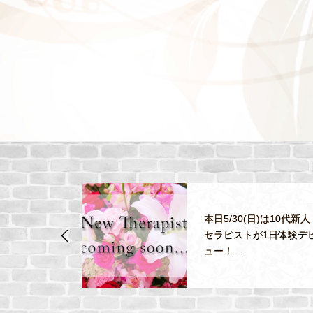
本日5/30(日)は10代新人
スト『まい
セラピストが1日体験デ
した♪
ュー！...