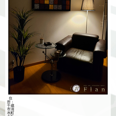
住
所：
千歳
市清
水町