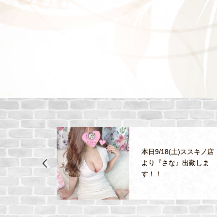
本日9/18(土)ススキノ店
決済の取扱い
より『さな』出勤しま
ました！
す！！