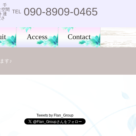
。千
090-8909-0465
な空間
TEL
ト達
ださ
it
Access
Contact
ます♪
Tweets by Flan_Group