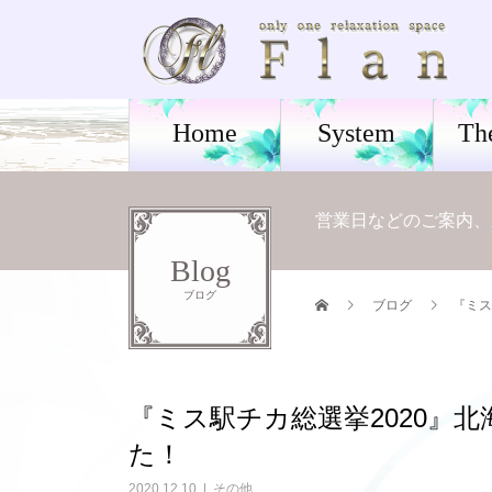
Home
System
Th
営業日などのご案内、
Blog
ブログ
ブログ
『ミス
『ミス駅チカ総選挙2020』
た！
2020.12.10
その他