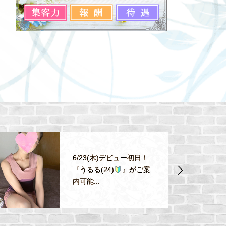
6/23(木)デビュー初日！
『うるる(24)
』がご案
内可能...