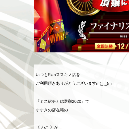
いつもFlanススキノ店を
ご利用頂きありがとうございますm(_ _)m
『ミス駅チカ総選挙2020』で
すすきの店在籍の
《 わこ 》が