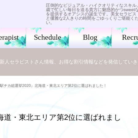
圧倒的なビジュアル・ハイクオリティなスキル
歳で忙しい毎日を送る貴方に魅惑的かつsweet
を提供するオアシスの誕生です。美女セラピス
と優雅な2人きりの時間をごゆっくりご堪能く
い。
erapist
Schedule
Blog
Recru
新人セラピストさん情報、お得な割引情報などを発信していき
駅チカ総選挙2020』北海道・東北エリア第2位に選ばれました！
北海道・東北エリア第2位に選ばれまし