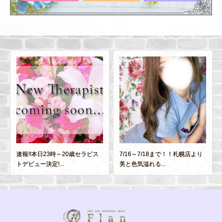
速報!!本日23時～20歳セラピス
7/16～7/18まで！！札幌店より
トデビュー決定!...
美と色気溢れる...