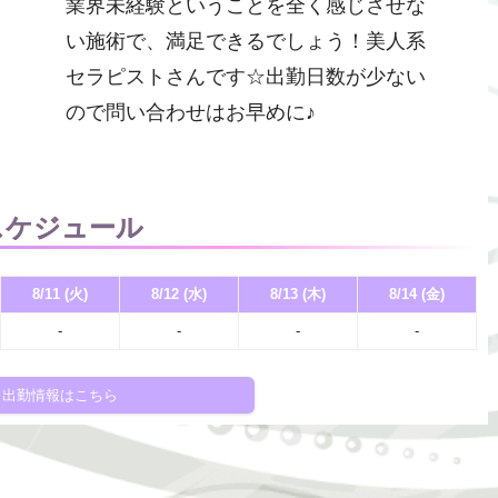
業界未経験ということを全く感じさせな
い施術で、満足できるでしょう！美人系
セラピストさんです☆出勤日数が少ない
ので問い合わせはお早めに♪
スケジュール
8/11 (火)
8/12 (水)
8/13 (木)
8/14 (金)
-
-
-
-
出勤情報はこちら