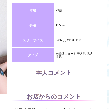
年齢
29歳
身長
155cm
スリーサイズ
B:86 (E) W:58 H:83
未経験スタート
美人系
鼠経
タイプ
得意
本人コメント
お店からのコメント