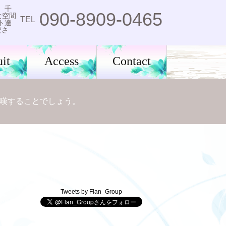
。千
090-8909-0465
な空間
TEL
ト達
ださ
it
Access
Contact
嘆することでしょう。
Tweets by Flan_Group