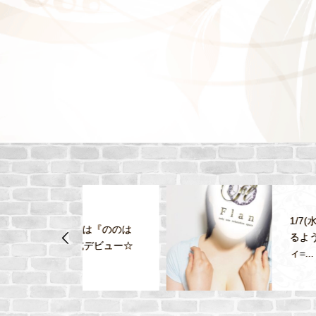
1/7(水)12：00～【透き
土)は『ののは
るような白い肌×圧巻ボ
式デビュー☆
ィ=...