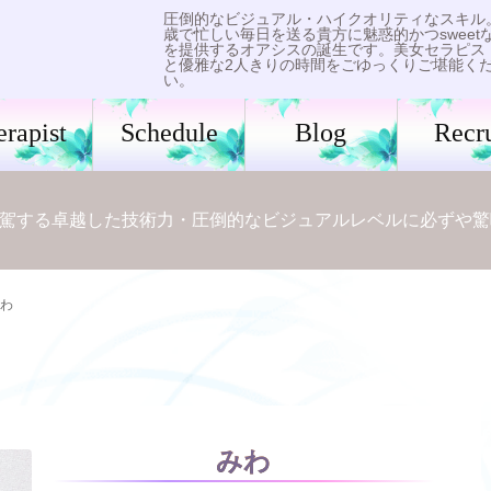
圧倒的なビジュアル・ハイクオリティなスキル
歳で忙しい毎日を送る貴方に魅惑的かつsweet
を提供するオアシスの誕生です。美女セラピス
と優雅な2人きりの時間をごゆっくりご堪能く
い。
erapist
Schedule
Blog
Recru
駕する卓越した技術力・圧倒的なビジュアルレベルに必ずや驚
わ
みわ