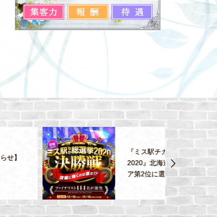
『ミス駅チカ総選挙
2020』北海道・東北エリ
ア第2位に選ばれ...