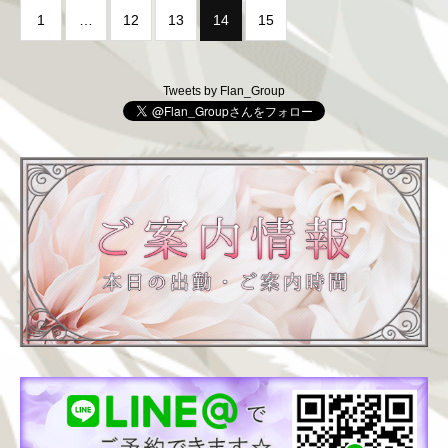
1
…
12
13
14
15
Tweets by Flan_Group