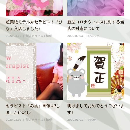
超美絶モデル系セラピスト『ひ
新型コロナウィルスに対する当
な』入店しました♪
店の対応について
2020.03.10
新人セラピスト情報
2020.03.04
お知らせ
セラピスト『みあ』画像UPし
明けましておめでとうございま
ました(^O^)／
す♪
2020.02.03
新人セラピスト情報
2020.01.01
その他