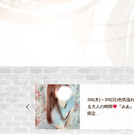
3/6(木)～3/9(日)色気溢
『ゆうき(27
る大人の時間
『みあ』
ー☆
限定...