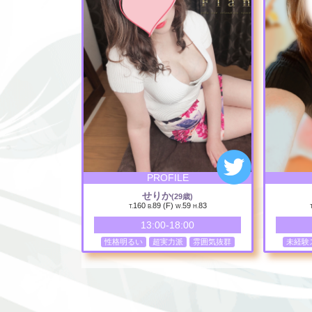
PROFILE
せりか
(29歳)
160
89 (F)
59
83
T.
B.
W.
H.
T
13:00-18:00
性格明るい
超実力派
雰囲気抜群
未経験