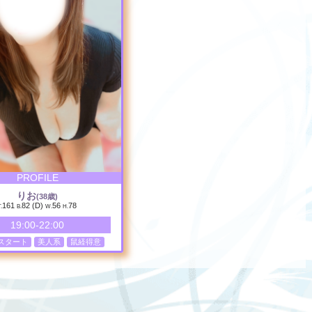
PROFILE
りお
(38歳)
161
82 (D)
56
78
.
B.
W.
H.
19:00-22:00
スタート
美人系
鼠経得意