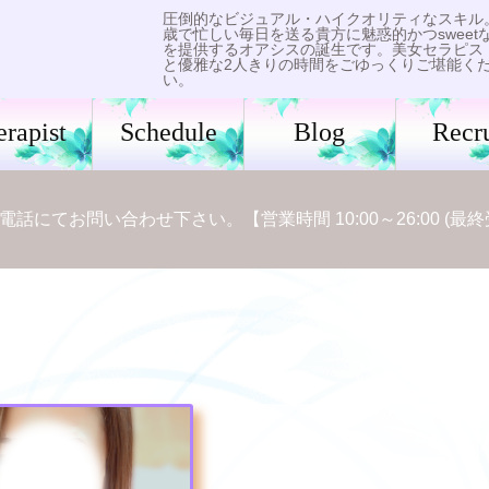
圧倒的なビジュアル・ハイクオリティなスキル
歳で忙しい毎日を送る貴方に魅惑的かつsweet
を提供するオアシスの誕生です。美女セラピス
と優雅な2人きりの時間をごゆっくりご堪能く
い。
erapist
Schedule
Blog
Recru
にてお問い合わせ下さい。【営業時間 10:00～26:00 (最終受付