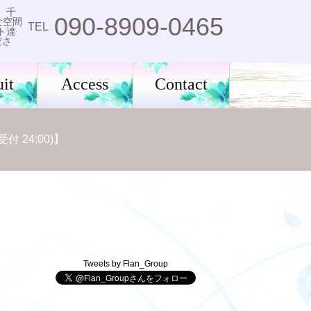
。千
090-8909-0465
な空間
TEL
ト達
ださ
it
Access
Contact
 24:00)】
Tweets by Flan_Group