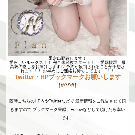
限定出勤致します！
愛らしいルックス！！ 完全未経験スタート！！ 愛嬌抜群、最
高級の癒しをお届けします♡ 予約が殺到されることが予想さ
れます！！ お早めにご連絡お待ちしてます！！！
Twitter・HPブックマークお願いします
(#^^#)
随時こちらのHP内やTwitterなどで 最新情報をご報告させて頂
きますので ブックマーク登録、Followなどして頂けたら幸い
です。