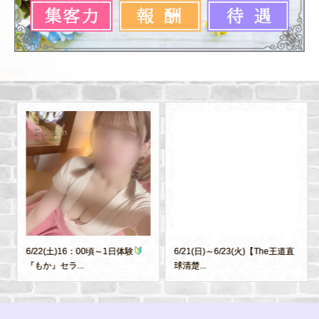
6/22(土)16：00頃～1日体験
6/21(日)～6/23(火)【The王道直
『もか』セラ...
球清楚...