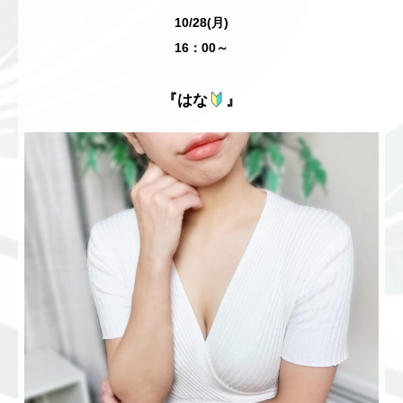
10/28(月)
16：00～
『はな
』