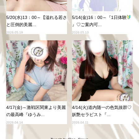
5/20(水)13：00～【溢れる若さ
5/14(金)16：00～『1日体験
と圧倒的美麗...
』♡ご案内可...
2026.05.19
2026.05.13
4/17(金)～激戦区関東より美麗
4/14(火)道内随一の色気抜群♡
の最高峰『ゆうみ...
妖艶セラピスト『...
2026.04.14
2026.04.11