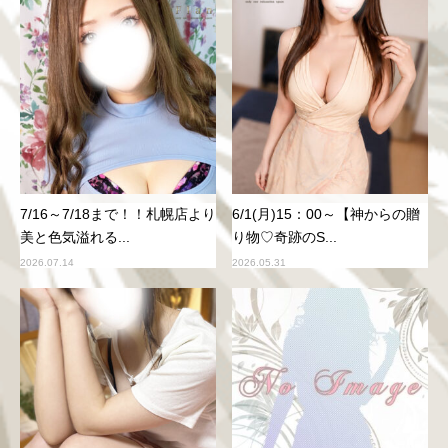
7/16～7/18まで！！札幌店より
6/1(月)15：00～【神からの贈
美と色気溢れる...
り物♡奇跡のS...
2026.07.14
2026.05.31